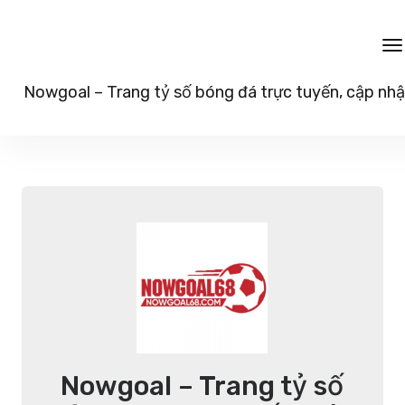
T
n
Nowgoal – Trang tỷ số bóng đá trực tuyến, cập nhậ
Nowgoal – Trang tỷ số