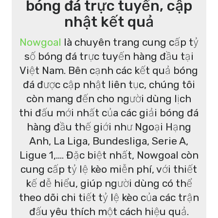
bóng đá trực tuyến, cập
nhật kết quả
Nowgoal
là chuyên trang cung cấp tỷ
số bóng đá trực tuyến hàng đầu tại
Việt Nam. Bên cạnh các kết quả bóng
đá được cập nhật liên tục, chúng tôi
còn mang đến cho người dùng lịch
thi đấu mới nhất của các giải bóng đá
hàng đầu thế giới như Ngoại Hạng
Anh, La Liga, Bundesliga, Serie A,
Ligue 1,.... Đặc biệt nhất, Nowgoal còn
cung cấp tỷ lệ kèo miễn phí, với thiết
kế dễ hiểu, giúp người dùng có thể
theo dõi chi tiết tỷ lệ kèo của các trận
đấu yêu thích một cách hiệu quả.