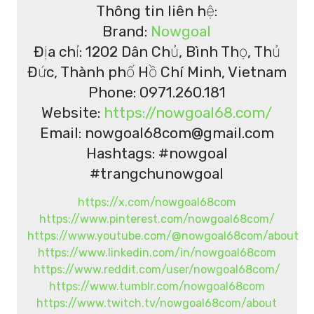
Thông tin liên hệ:
Brand:
Nowgoal
Địa chỉ: 1202 Dân Chủ, Bình Thọ, Thủ
Đức, Thành phố Hồ Chí Minh, Vietnam
Phone: 0971.260.181
Website:
https://nowgoal68.com/
Email: nowgoal68com@gmail.com
Hashtags: #nowgoal
#trangchunowgoal
https://x.com/nowgoal68com
https://www.pinterest.com/nowgoal68com/
https://www.youtube.com/@nowgoal68com/about
https://www.linkedin.com/in/nowgoal68com
https://www.reddit.com/user/nowgoal68com/
https://www.tumblr.com/nowgoal68com
https://www.twitch.tv/nowgoal68com/about